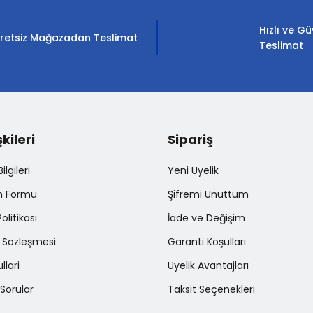
Hızlı ve Gü
retsiz Mağazadan Teslimat
Teslimat
şkileri
Sipariş
lgileri
Yeni Üyelik
im Formu
Şifremi Unuttum
Politikası
İade ve Değişim
ş Sözleşmesi
Garanti Koşulları
llari
Üyelik Avantajları
Sorular
Taksit Seçenekleri