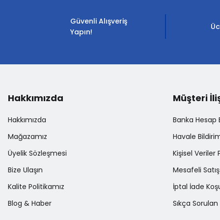
Güvenli Alışveriş
Üc
Yapın!
Hakkımızda
Müşteri İli
Hakkımızda
Banka Hesap Bi
Mağazamız
Havale Bildir
Üyelik Sözleşmesi
Kişisel Veriler 
Bize Ulaşın
Mesafeli Satı
Kalite Politikamız
İptal İade Koşu
Blog & Haber
Sıkça Sorulan 