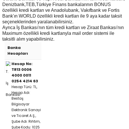
Denizbank,TEB,Türkiye Finans bankalarının BONUS
özellikli kredi kartları ve Anadolubank, Vakıfbank ve Fortis
Bank'ın WORLD özellikli kredi kartları ile 9 aya kadar taksit
seçeneklerinden yaralanabilirsiniz.
Ayrıca İş Bankası'nın tüm kredi kartları ve Ziraat Bankası'nın
Maximum özellikli kredi kartlarıyla mail order sistemi ile
taksitli alım yapabilirsiniz.
Banka
Hesapları
Hesap No:
TR13 0006
4000 0011
0254 4214 63
Hesap Türü: TL,
Hesap Adı:
Bestaş
Bilgisayar
Elektronik Sanayi
ve Ticaret A.Ş.,
Şube Adı: Rıhtım,
Şube Kodu: 1025