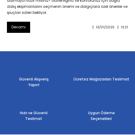
dalmaya hazır mısınız? Güvenliğiniz ve konforunuz için doğru
dalış ekipmanlarını seçmenin önemi ve dalgıçlara özel öneriler ve
ipuçları sizleri bekliyor.
Devamı
13/01/2025
13:21
Güvenli Alışveriş
Ücretsiz Mağazadan Teslimat
Yapın!
Hızlı ve Güvenli
Uygun Ödeme
Teslimat
Seçenekleri