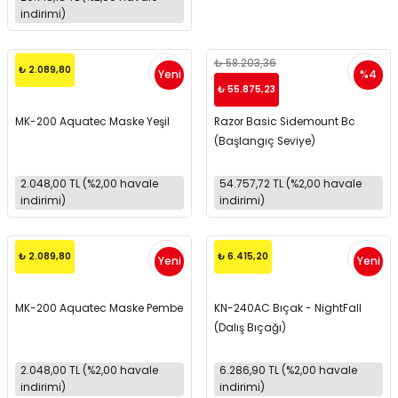
indirimi)
₺ 58.203,36
₺ 2.089,80
Yeni
%4
₺ 55.875,23
MK-200 Aquatec Maske Yeşil
Razor Basic Sidemount Bc
(Başlangıç Seviye)
2.048,00 TL (%2,00 havale
54.757,72 TL (%2,00 havale
indirimi)
indirimi)
₺ 2.089,80
₺ 6.415,20
Yeni
Yeni
MK-200 Aquatec Maske Pembe
KN-240AC Bıçak - NightFall
(Dalış Bıçağı)
2.048,00 TL (%2,00 havale
6.286,90 TL (%2,00 havale
indirimi)
indirimi)