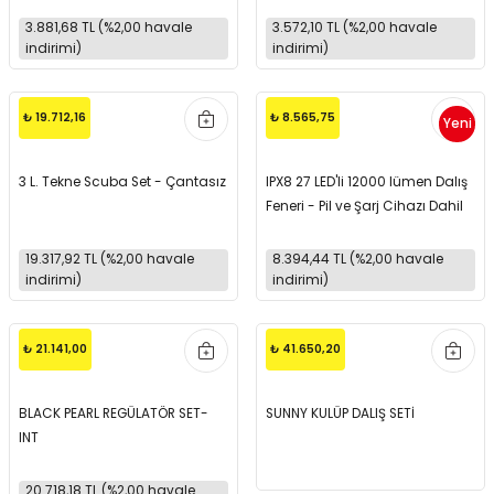
3.881,68 TL (%2,00 havale
3.572,10 TL (%2,00 havale
indirimi)
indirimi)
₺ 19.712,16
₺ 8.565,75
Yeni
3 L. Tekne Scuba Set - Çantasız
IPX8 27 LED'li 12000 lümen Dalış
Feneri - Pil ve Şarj Cihazı Dahil
19.317,92 TL (%2,00 havale
8.394,44 TL (%2,00 havale
indirimi)
indirimi)
₺ 21.141,00
₺ 41.650,20
BLACK PEARL REGÜLATÖR SET-
SUNNY KULÜP DALIŞ SETİ
INT
20.718,18 TL (%2,00 havale