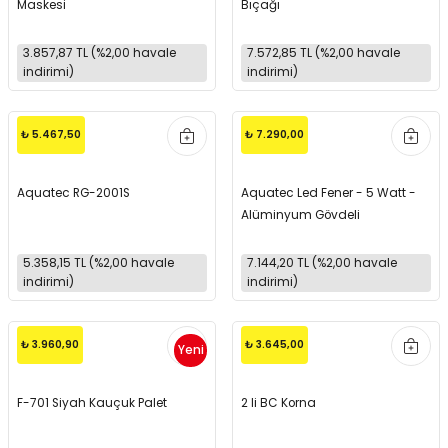
Maskesi
Bıçağı
3.857,87 TL (%2,00 havale
7.572,85 TL (%2,00 havale
indirimi)
indirimi)
₺ 5.467,50
₺ 7.290,00
Aquatec RG-2001S
Aquatec Led Fener - 5 Watt -
Alüminyum Gövdeli
5.358,15 TL (%2,00 havale
7.144,20 TL (%2,00 havale
indirimi)
indirimi)
₺ 3.960,90
₺ 3.645,00
Yeni
F-701 Siyah Kauçuk Palet
2 li BC Korna