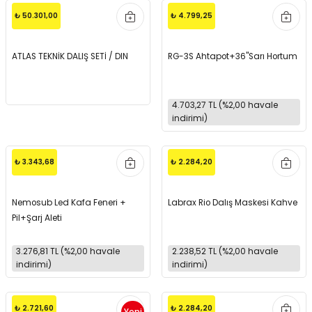
₺ 50.301,00
₺ 4.799,25
ATLAS TEKNİK DALIŞ SETİ / DIN
RG-3S Ahtapot+36''Sarı Hortum
4.703,27 TL (%2,00 havale
indirimi)
₺ 3.343,68
₺ 2.284,20
Nemosub Led Kafa Feneri +
Labrax Rio Dalış Maskesi Kahve
Pil+Şarj Aleti
3.276,81 TL (%2,00 havale
2.238,52 TL (%2,00 havale
indirimi)
indirimi)
₺ 2.721,60
₺ 2.284,20