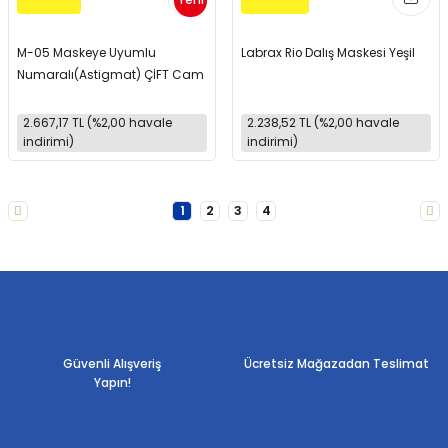
Yeni
M-05 Maskeye Uyumlu
Labrax Rio Dalış Maskesi Yeşil
Numaralı(Astigmat) ÇİFT Cam
2.667,17 TL (%2,00 havale
2.238,52 TL (%2,00 havale
indirimi)
indirimi)
1
2
3
4
Güvenli Alışveriş
Ücretsiz Mağazadan Teslimat
Yapın!