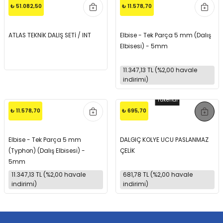
₺ 51.082,50
₺ 11.578,70
ATLAS TEKNİK DALIŞ SETİ / INT
Elbise - Tek Parça 5 mm (Dalış
Elbisesi) - 5mm
11.347,13 TL (%2,00 havale
indirimi)
Tükendi
₺ 11.578,70
₺ 695,70
Elbise - Tek Parça 5 mm
DALGIÇ KOLYE UCU PASLANMAZ
(Typhon) (Dalış Elbisesi) -
ÇELİK
5mm
11.347,13 TL (%2,00 havale
681,78 TL (%2,00 havale
indirimi)
indirimi)