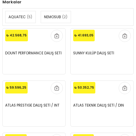
Markalar
AQUATEC
(5)
NEMOSUB
(2)
₺ 42.568,75
₺ 41.693,05
DOUNT PERFORMANCE DALIŞ SETİ
SUNNY KULÜP DALIŞ SETİ
₺ 59.596,25
₺ 50.352,75
ATLAS PRESTIGE DALIŞ SETİ / INT
ATLAS TEKNİK DALIŞ SETİ / DIN