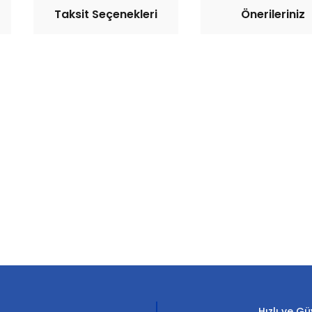
Taksit Seçenekleri
Önerileriniz
rda yetersiz gördüğünüz noktaları öneri formunu kullanarak tarafımıza il
Bu ürüne ilk yorumu siz yapın!
Yorum Yaz
Hızlı ve Gü