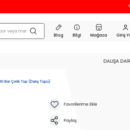
KRED
Blog
Bilgi
Mağaza
Giriş 
DALIŞA DAİ
230 Bar Çelik Tüp (Dalış Tüpü)
Paylaş