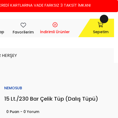
İ KARTLARINA VADE FARKSIZ 3 TAKSİT İMKANI
Yap
İndirimli Ürünler
Sepetim
Favorilerim
R HERŞEY
NEMOSUB
15 Lt./230 Bar Çelik Tüp (Dalış Tüpü)
0 Puan - 0 Yorum