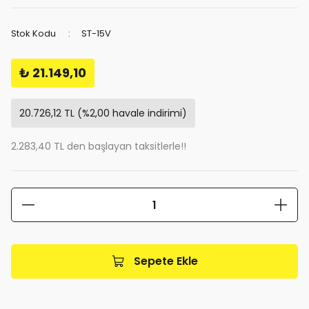
Stok Kodu
ST-15V
₺ 21.149,10
20.726,12 TL (%2,00 havale indirimi)
2.283,40 TL den başlayan taksitlerle!!
Sepete Ekle