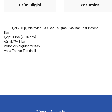
Ürün Bilgisi
Yorumlar
15 L. Çelik Tüp, Vitkovice,230 Bar Çalışma, 345 Bar Test Basıncı
Boy:
Çap: 8' inç (20,32cm)
Ağırlık:17~18 kg
Vana diş ölçüleri :M25x2
Vana Tas ve File dahil.
Bu ürünün fiyat bilgisi, resim, ürün açıklamalarında ve diğer konula
Görüş ve önerileriniz için teşekkür ederiz.
Ürün resmi kalitesiz, bozuk veya görüntülenemiyor.
Ürün açıklamasında eksik bilgiler bulunuyor.
Güvenli Alışveriş