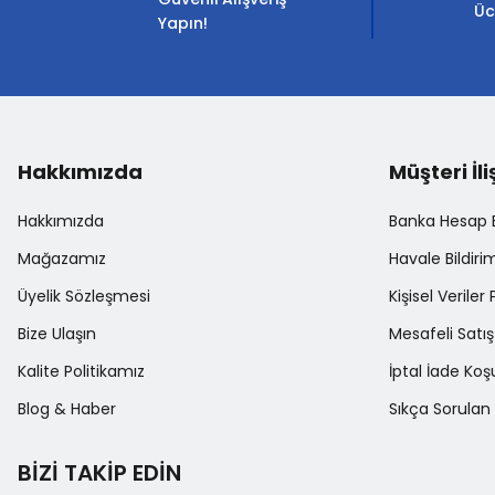
Ürün bilgilerinde hatalar bulunuyor.
Üc
Yapın!
Ürün fiyatı diğer sitelerden daha pahalı.
Bu ürüne benzer farklı alternatifler olmalı.
Hakkımızda
Müşteri İli
Hakkımızda
Banka Hesap Bi
Mağazamız
Havale Bildir
Üyelik Sözleşmesi
Kişisel Veriler 
Bize Ulaşın
Mesafeli Satı
Kalite Politikamız
İptal İade Koşu
Blog & Haber
Sıkça Sorulan 
BİZİ TAKİP EDİN