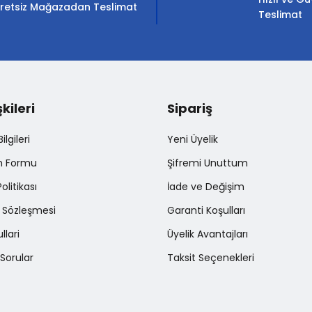
retsiz Mağazadan Teslimat
Teslimat
şkileri
Sipariş
Gönder
lgileri
Yeni Üyelik
im Formu
Şifremi Unuttum
Politikası
İade ve Değişim
ş Sözleşmesi
Garanti Koşulları
llari
Üyelik Avantajları
Sorular
Taksit Seçenekleri