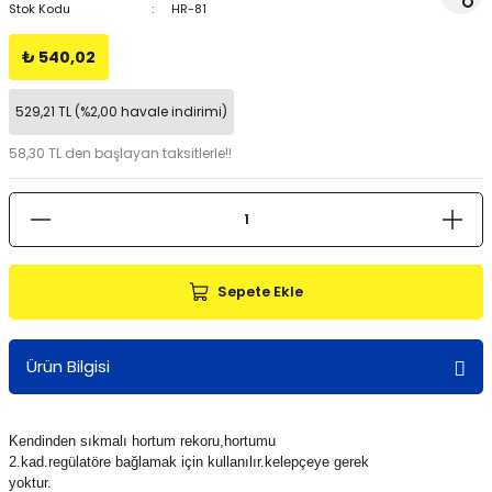
Stok Kodu
HR-81
₺ 540,02
529,21 TL (%2,00 havale indirimi)
58,30 TL den başlayan taksitlerle!!
Sepete Ekle
Ürün Bilgisi
Kendinden sıkmalı hortum rekoru,hortumu
2.kad.regülatöre bağlamak için kullanılır.kelepçeye gerek
yoktur.