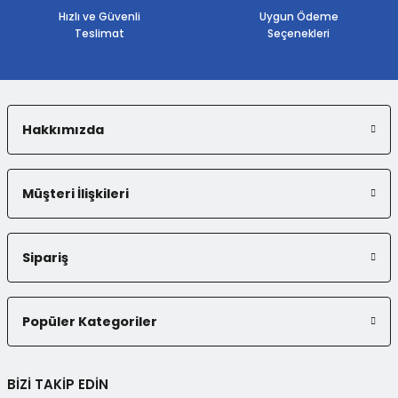
Bu ürüne benzer farklı alternatifler olmalı.
Hızlı ve Güvenli
Uygun Ödeme
Teslimat
Seçenekleri
Hakkımızda
Gönder
Müşteri İlişkileri
Sipariş
Popüler Kategoriler
BİZİ TAKİP EDİN