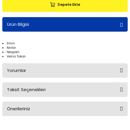
Sepete Ekle
Ürün Bilgisi
3mm
Kevlar
Neopren
Velcro Tokalı
Yorumlar
Taksit Seçenekleri
Bu ürüne ilk yorumu siz yapın!
Önerileriniz
Yorum Yaz
Bu ürünün fiyat bilgisi, resim, ürün açıklamalarında ve diğer
konularda yetersiz gördüğünüz noktaları öneri formunu kullanarak