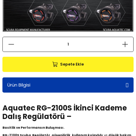
Sepete Ekle
Ürün Bilgisi
Aquatec RG-2100S
İkinci Kademe
Dalış Regülatörü –
Basitlik ve Performansın Buluşması.
RG-2100S Scuba Regülatör
,
güvenilirlik
,
kullanım kolaylığı
ve
düşük bakım