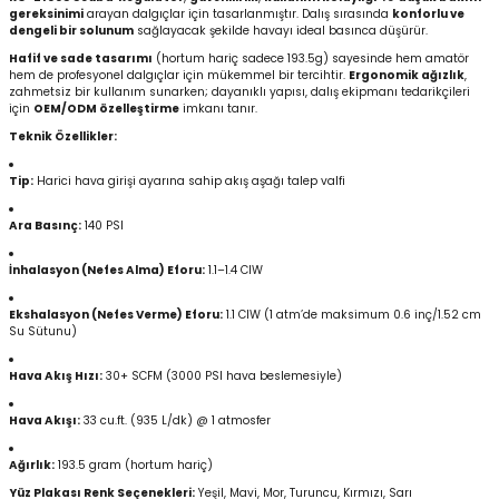
gereksinimi
arayan dalgıçlar için tasarlanmıştır. Dalış sırasında
konforlu ve
dengeli bir solunum
sağlayacak şekilde havayı ideal basınca düşürür.
Hafif ve sade tasarımı
(hortum hariç sadece 193.5g) sayesinde hem amatör
hem de profesyonel dalgıçlar için mükemmel bir tercihtir.
Ergonomik ağızlık
,
zahmetsiz bir kullanım sunarken; dayanıklı yapısı, dalış ekipmanı tedarikçileri
için
OEM/ODM özelleştirme
imkanı tanır.
Teknik Özellikler:
Tip:
Harici hava girişi ayarına sahip akış aşağı talep valfi
Ara Basınç:
140 PSI
İnhalasyon (Nefes Alma) Eforu:
1.1–1.4 CIW
Ekshalasyon (Nefes Verme) Eforu:
1.1 CIW (1 atm’de maksimum 0.6 inç/1.52 cm
Su Sütunu)
Hava Akış Hızı:
30+ SCFM (3000 PSI hava beslemesiyle)
Hava Akışı:
33 cu.ft. (935 L/dk) @ 1 atmosfer
Ağırlık:
193.5 gram (hortum hariç)
Yüz Plakası Renk Seçenekleri:
Yeşil, Mavi, Mor, Turuncu, Kırmızı, Sarı