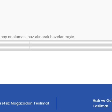
oy ortalaması baz alınarak hazırlanmıştır.
rda yetersiz gördüğünüz noktaları öneri formunu kullanarak tarafımıza il
Bu ürüne ilk yorumu siz yapın!
Yorum Yaz
Hızlı ve Gü
retsiz Mağazadan Teslimat
Teslimat