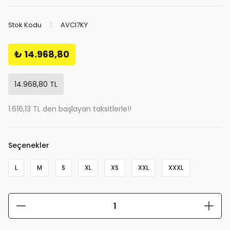
Stok Kodu
AVCI7KY
₺ 14.968,80
14.968,80 TL
1.616,13 TL den başlayan taksitlerle!!
Seçenekler
L
M
S
XL
XS
XXL
XXXL