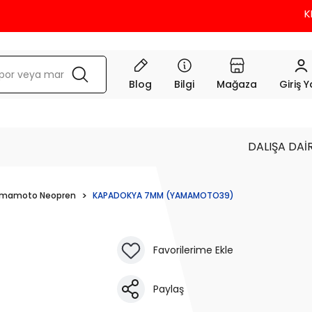
KREDİ KARTL
Blog
Bilgi
Mağaza
Giriş 
DALIŞA DAİ
Yamamoto Neopren
KAPADOKYA 7MM (YAMAMOTO39)
Paylaş