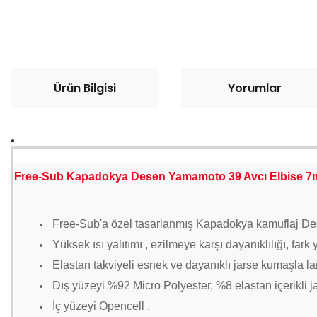
Ürün Bilgisi
Yorumlar
Free-Sub Kapadokya Desen Yamamoto 39 Avcı Elbise 
Free-Sub'a özel tasarlanmış Kapadokya kamuflaj D
Yüksek ısı yalıtımı , ezilmeye karşı dayanıklılığı, fa
Elastan takviyeli esnek ve dayanıklı jarse kumaşla la
Dış yüzeyi %92 Micro Polyester, %8 elastan içerikli j
İç yüzeyi Opencell .