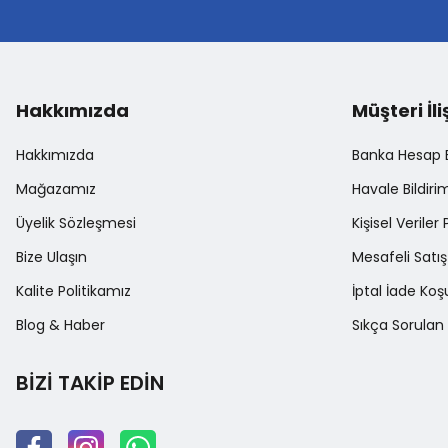
Bu ürüne benzer farklı alternatifler olmalı.
Hakkımızda
Müşteri İli
Hakkımızda
Banka Hesap Bi
Mağazamız
Havale Bildir
Üyelik Sözleşmesi
Kişisel Veriler 
Bize Ulaşın
Mesafeli Satı
Kalite Politikamız
İptal İade Koşu
Blog & Haber
Sıkça Sorulan 
BİZİ TAKİP EDİN