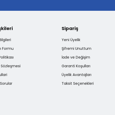
şkileri
Sipariş
Gönder
lgileri
Yeni Üyelik
im Formu
Şifremi Unuttum
Politikası
İade ve Değişim
ş Sözleşmesi
Garanti Koşulları
llari
Üyelik Avantajları
Sorular
Taksit Seçenekleri