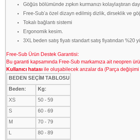
Göğüs bölümünde zıpkın kurmanızı kolaylaştıran daya
Free-Sub'a özel dizayn edilmiş dizlik, dirseklik ve gö
Tokalı bağlantı sistemi
Ergonomik kesim.
3
XL beden satış fiyatı standart satış fiyatından %20 yü
Free-Sub Ürün Destek Garantisi:
Bu garanti kapsamında Free-Sub markamıza ait neopren ürünle
K
ullanıcı hatası
ile oluşabilecek arızalar da (Parça değişimi
BEDEN SEÇİM TABLOSU
Beden:
Kg:
XS
50 - 59
S
60 - 69
M
70 - 79
L
80 - 89