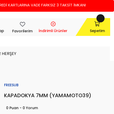
ARINA VADE FARKSIZ 3 TAKSİT İMKANI
Yap
İndirimli Ürünler
Sepetim
Favorilerim
R HERŞEY
FREESUB
KAPADOKYA 7MM (YAMAMOTO39)
0 Puan - 0 Yorum