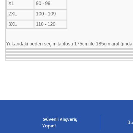
XL
90 - 99
2XL
100 - 109
3XL
110 - 120
Yukarıdaki beden seçim tablosu 175cm ile 185cm aralığında b
Bu ürünün fiyat bilgisi, resim, ürün açıklamalarında ve diğer konula
Görüş ve önerileriniz için teşekkür ederiz.
Ürün resmi kalitesiz, bozuk veya görüntülenemiyor.
Ürün açıklamasında eksik bilgiler bulunuyor.
Güvenli Alışveriş
Ürün bilgilerinde hatalar bulunuyor.
Üc
Yapın!
Ürün fiyatı diğer sitelerden daha pahalı.