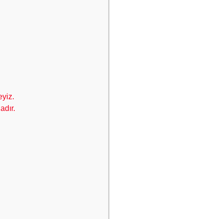
eyiz.
adır.