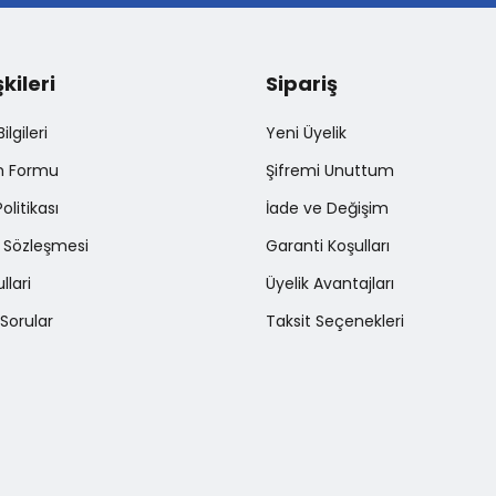
şkileri
Sipariş
Gönder
lgileri
Yeni Üyelik
im Formu
Şifremi Unuttum
Politikası
İade ve Değişim
ş Sözleşmesi
Garanti Koşulları
llari
Üyelik Avantajları
Sorular
Taksit Seçenekleri