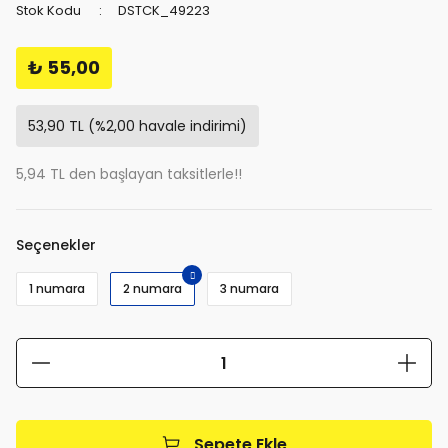
Stok Kodu
DSTCK_49223
₺ 55,00
53,90 TL (%2,00 havale indirimi)
5,94 TL den başlayan taksitlerle!!
Seçenekler
1 numara
2 numara
3 numara
Sepete Ekle