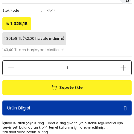
Stok Kodu
kit-14
₺ 1.328,15
1.301,58 TL (%2,00 havale indirimi)
143,40 TL den başlayan taksitlerle!!
Sepete Ekle
Ürün Bilgisi
İçinde 14 Farklı çeşit 0-ring , 1 adet o-ring çıkarıcı ,ve pistonlu regülatörler için
servis seti bulunduran kıt-14 temel kullanım için dizayn edilmiştir.
*20 adet Vana boyun o-ring