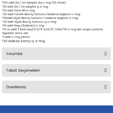
*
100 adet Dın / Int adaptör dış o-ring (90 shore)
*30 adet Dın / Int adaptör iç o-ring
*30 adet Vana Mil o-ring
*20 adet Yüksek Basınç hortumu 1.kademe bağlantı o-ringi
*30adet Alçak Basınç hortumu 1. kademe bağlantı o-ringi
*20 adet Alçak Basınç hortumu iç o-ringi
*30 adet Geyç (fırdöndü) o-ring
*30 ar adet 3 farklı boy(27x1,78 ,4,2x1,78 ,7,66x1,78) o-ring den oluşan pistonlu
regülatör servis seti
*1 adet o-ring çıkarıcı
*20 adet bc kamçı iç o-ring
Yorumlar
Taksit Seçenekleri
Bu ürüne ilk yorumu siz yapın!
Önerileriniz
Yorum Yaz
Bu ürünün fiyat bilgisi, resim, ürün açıklamalarında ve diğer
konularda yetersiz gördüğünüz noktaları öneri formunu kullanarak
tarafımıza iletebilirsiniz.