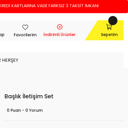
Dİ KARTLARINA VADE FARKSIZ 3 TAKSİT İMKANI
Yap
İndirimli Ürünler
Sepetim
Favorilerim
R HERŞEY
Başlık İletişim Set
0 Puan - 0 Yorum