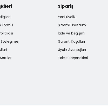
şkileri
Sipariş
Gönder
lgileri
Yeni Üyelik
im Formu
Şifremi Unuttum
Politikası
İade ve Değişim
ş Sözleşmesi
Garanti Koşulları
llari
Üyelik Avantajları
Sorular
Taksit Seçenekleri