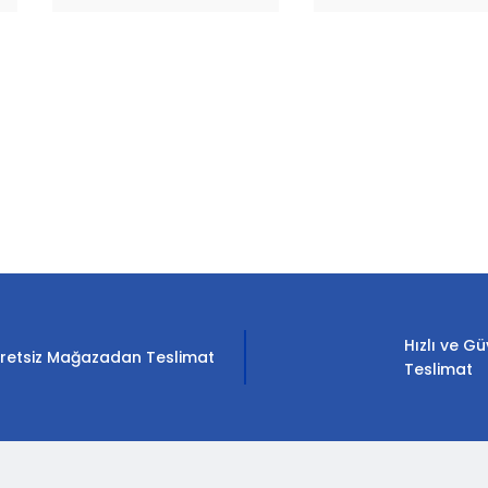
rda yetersiz gördüğünüz noktaları öneri formunu kullanarak tarafımıza il
Bu ürüne ilk yorumu siz yapın!
Yorum Yaz
Hızlı ve Gü
retsiz Mağazadan Teslimat
Teslimat