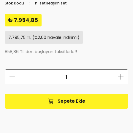
Stok Kodu
h-set iletişim set
₺ 7.954,85
7.795,75 TL (%2,00 havale indirimi)
858,86 TL den başlayan taksitlerle!!
Sepete Ekle