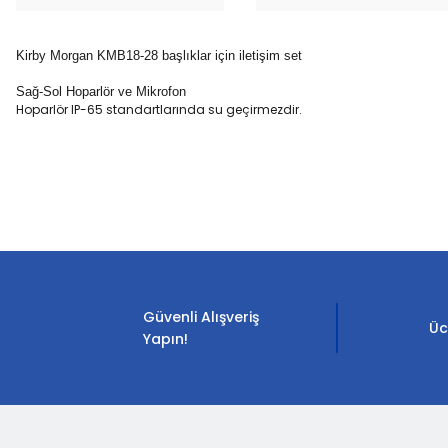
Kirby Morgan
KMB18-28
başlıklar için iletişim set
Sağ-Sol Hoparlör ve Mikrofon
Hoparlör IP-65 standartlarında su geçirmezdir.
Bu ürünün fiyat bilgisi, resim, ürün açıklamalarında ve diğer konula
Görüş ve önerileriniz için teşekkür ederiz.
Ürün resmi kalitesiz, bozuk veya görüntülenemiyor.
Ürün açıklamasında eksik bilgiler bulunuyor.
Güvenli Alışveriş
Ürün bilgilerinde hatalar bulunuyor.
Üc
Yapın!
Ürün fiyatı diğer sitelerden daha pahalı.
Bu ürüne benzer farklı alternatifler olmalı.