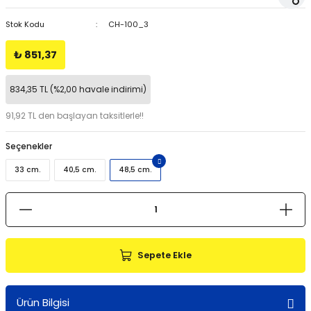
Stok Kodu
CH-100_3
₺ 851,37
834,35 TL (%2,00 havale indirimi)
91,92 TL den başlayan taksitlerle!!
Seçenekler
33 cm.
40,5 cm.
48,5 cm.
Sepete Ekle
Ürün Bilgisi