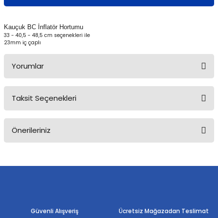
Kauçuk BC İnflatör Hortumu
33 - 40,5 - 48,5 cm seçenekleri ile
23mm iç çaplı
Yorumlar
Taksit Seçenekleri
Bu ürüne ilk yorumu siz yapın!
Önerileriniz
Yorum Yaz
Bu ürünün fiyat bilgisi, resim, ürün açıklamalarında ve diğer
konularda yetersiz gördüğünüz noktaları öneri formunu kullanarak
tarafımıza iletebilirsiniz.
Görüş ve önerileriniz için teşekkür ederiz.
Ürün resmi kalitesiz, bozuk veya görüntülenemiyor.
Güvenli Alışveriş
Ücretsiz Mağazadan Teslimat