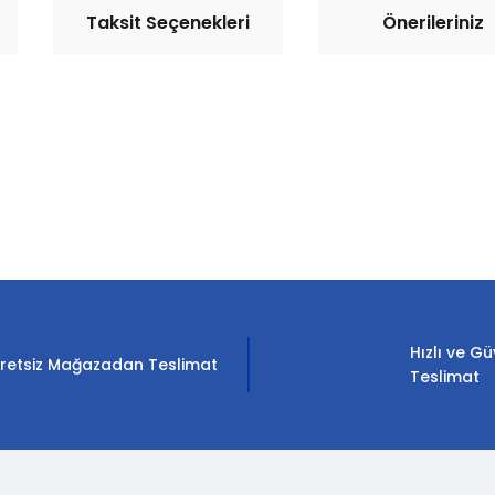
Taksit Seçenekleri
Önerileriniz
rda yetersiz gördüğünüz noktaları öneri formunu kullanarak tarafımıza il
Bu ürüne ilk yorumu siz yapın!
Yorum Yaz
Hızlı ve Gü
retsiz Mağazadan Teslimat
Teslimat