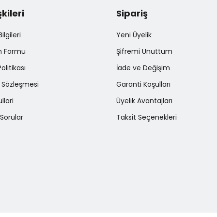
şkileri
Sipariş
Gönder
lgileri
Yeni Üyelik
im Formu
Şifremi Unuttum
Politikası
İade ve Değişim
ş Sözleşmesi
Garanti Koşulları
llari
Üyelik Avantajları
Sorular
Taksit Seçenekleri