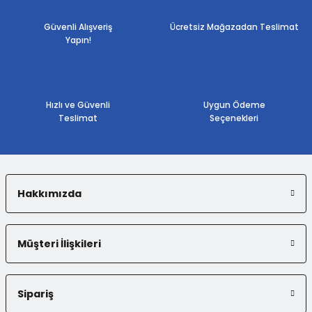
Ürün resmi kalitesiz, bozuk veya görüntülenemiyor.
Güvenli Alışveriş
Ücretsiz Mağazadan Teslimat
Yapın!
Ürün açıklamasında eksik bilgiler bulunuyor.
Ürün bilgilerinde hatalar bulunuyor.
Ürün fiyatı diğer sitelerden daha pahalı.
Bu ürüne benzer farklı alternatifler olmalı.
Hızlı ve Güvenli
Uygun Ödeme
Teslimat
Seçenekleri
Hakkımızda
Gönder
Müşteri İlişkileri
Sipariş