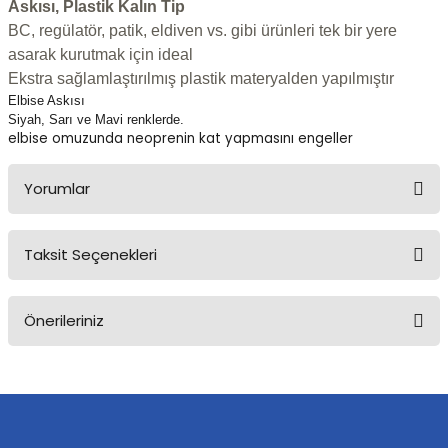
Askısı, Plastik Kalın Tip
BC, regülatör, patik, eldiven vs. gibi ürünleri tek bir yere
asarak kurutmak için ideal
Ekstra sağlamlaştırılmış plastik materyalden yapılmıştır
Elbise Askısı
Siyah, Sarı ve Mavi renklerde.
elbise omuzunda neoprenin kat yapmasını engeller
Yorumlar
Taksit Seçenekleri
Bu ürüne ilk yorumu siz yapın!
Önerileriniz
Yorum Yaz
Bu ürünün fiyat bilgisi, resim, ürün açıklamalarında ve diğer
konularda yetersiz gördüğünüz noktaları öneri formunu kullanarak
tarafımıza iletebilirsiniz.
Görüş ve önerileriniz için teşekkür ederiz.