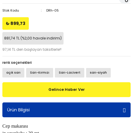
Stok Kodu
DRh-05
₺ 899,73
881,74 TL (%2,00 havale indirimi)
97,14 TL den başlayan taksitlerle!!
renk seçenekleri
açık sarı
Sarı-Kırmızı
Sarı-Lacivert
sarı-siyah
Gelince Haber Ver
Ürün Bilgisi
Cep makarası