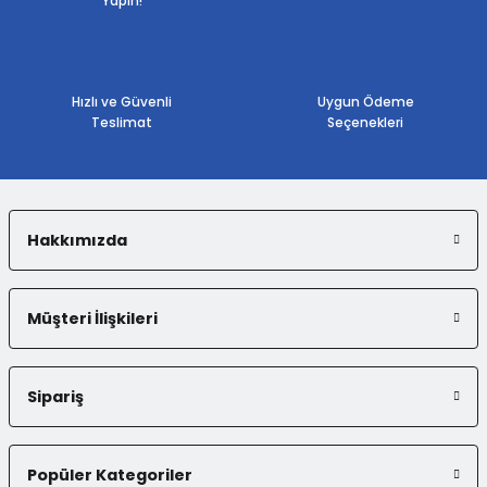
Yapın!
Ürün açıklamasında eksik bilgiler bulunuyor.
Ürün bilgilerinde hatalar bulunuyor.
Ürün fiyatı diğer sitelerden daha pahalı.
Bu ürüne benzer farklı alternatifler olmalı.
Hızlı ve Güvenli
Uygun Ödeme
Teslimat
Seçenekleri
Hakkımızda
Gönder
Müşteri İlişkileri
Sipariş
Popüler Kategoriler