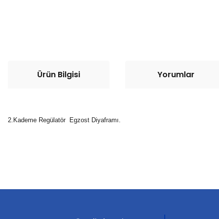
Ürün Bilgisi
Yorumlar
2.Kademe Regülatör Egzost Diyaframı.
Bu ürünün fiyat bilgisi, resim, ürün açıklamalarında ve diğer konula
Görüş ve önerileriniz için teşekkür ederiz.
Ürün resmi kalitesiz, bozuk veya görüntülenemiyor.
Ürün açıklamasında eksik bilgiler bulunuyor.