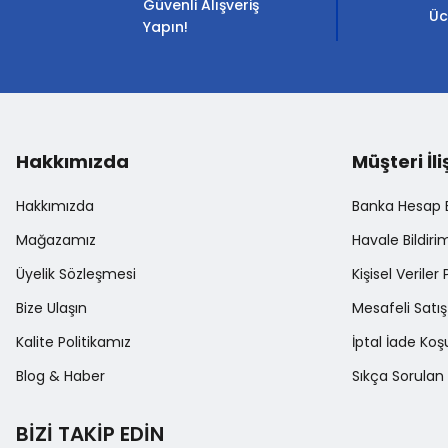
Güvenli Alışveriş
Ürün bilgilerinde hatalar bulunuyor.
Üc
Yapın!
Ürün fiyatı diğer sitelerden daha pahalı.
Bu ürüne benzer farklı alternatifler olmalı.
Hakkımızda
Müşteri İli
Hakkımızda
Banka Hesap Bi
Mağazamız
Havale Bildir
Üyelik Sözleşmesi
Kişisel Veriler 
Bize Ulaşın
Mesafeli Satı
Kalite Politikamız
İptal İade Koşu
Blog & Haber
Sıkça Sorulan 
BİZİ TAKİP EDİN