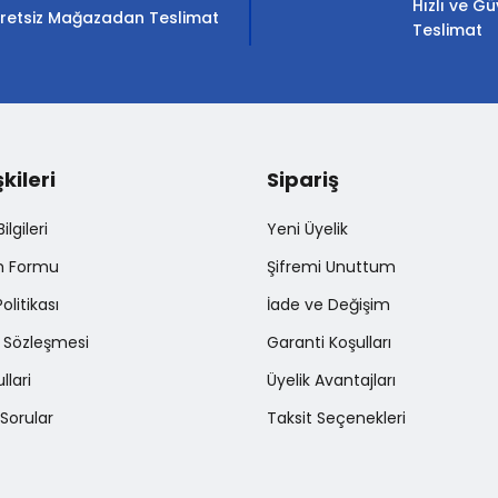
Hızlı ve Gü
retsiz Mağazadan Teslimat
Teslimat
şkileri
Sipariş
Gönder
lgileri
Yeni Üyelik
im Formu
Şifremi Unuttum
Politikası
İade ve Değişim
ş Sözleşmesi
Garanti Koşulları
llari
Üyelik Avantajları
Sorular
Taksit Seçenekleri