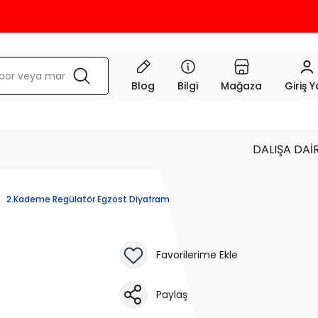
KRE
Blog
Bilgi
Mağaza
Giriş 
DALIŞA DAİ
2.Kademe Regülatör Egzost Diyafram
Paylaş