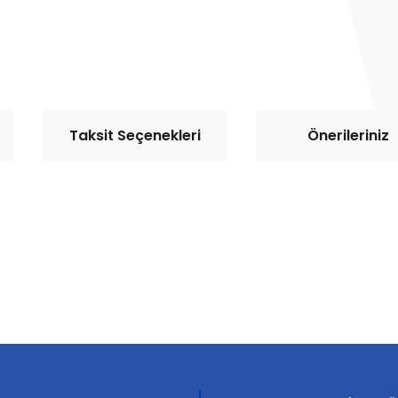
Taksit Seçenekleri
Önerileriniz
rda yetersiz gördüğünüz noktaları öneri formunu kullanarak tarafımıza il
Bu ürüne ilk yorumu siz yapın!
Yorum Yaz