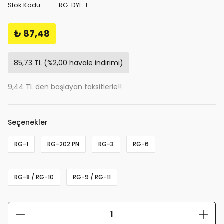
Stok Kodu
RG-DYF-E
₺ 87,48
85,73 TL (%2,00 havale indirimi)
9,44 TL den başlayan taksitlerle!!
Seçenekler
RG-1
RG-202 PN
RG-3
RG-6
RG-8 / RG-10
RG-9 / RG-11