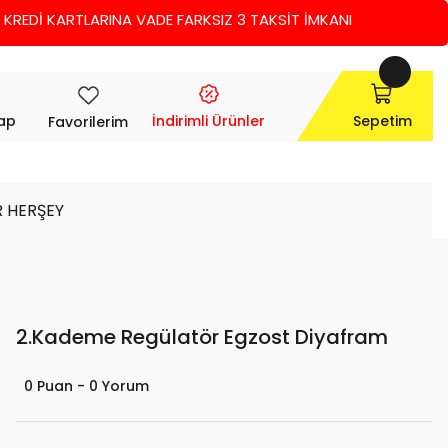
Dİ KARTLARINA VADE FARKSIZ 3 TAKSİT İMKANI
Yap
İndirimli Ürünler
Sepetim
Favorilerim
R HERŞEY
2.Kademe Regülatör Egzost Diyafram
0 Puan - 0 Yorum