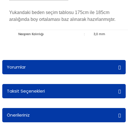
Yukarıdaki beden seçim tablosu 175cm ile 185cm
aralığında boy ortalaması baz alınarak hazırlanmıştır.
Neopren Kalınlığı
:
3,0 mm
Yorumlar
Taksit Seçenekleri
Bu ürüne ilk yorumu siz yapın!
Yorum Yaz
Önerileriniz