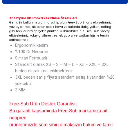
Shorty Klasik 3mm Erkek Elbise Özellikler
i
Geniş Bir kullanım alanına sahip olan Free-Sub Shorty elbiselirimizi
yaz aylarında, nispeten sıcak hava ve sularda dalış, yelken, rafting
gibi hobilerinizi gerçekleştirirken kullanabilirsiniz. Free-sub shorty
elbiselerimiz kolay giyilmesi, esnek yapısı ve sağlamlığı ile tercih
edilmektedir.
Ergonomik kesim
%100 Cr Neopren
Sırttan Fermuarlı
Standart olarak XS – S – M – L – XL – XXL – 3XL
beden olarak imal edilmektedir.
3XL beden satış fiyatı standart satış fiyatından %20
yüksektir.
3 MM
Free-Sub Ürün Destek Garantisi:
Bu garanti kapsamında Free-Sub markamıza ait
neopren
ürünlerimizde süre sınırı olmaksızın bakım ve tamir