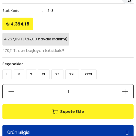
Stok Kodu
S-3
₺ 4.354,18
4.267,09 TL (%2,00 havale indirimi)
470,11 TL den başlayan taksitlerle!!
Seçenekler
L
M
S
XL
XS
XXL
XXXL
Sepete Ekle
Ürün Bilgisi