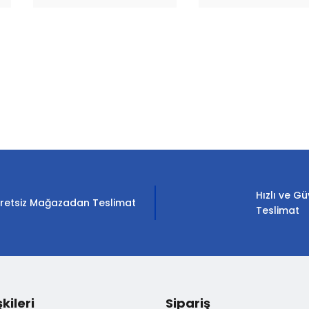
rda yetersiz gördüğünüz noktaları öneri formunu kullanarak tarafımıza il
Bu ürüne ilk yorumu siz yapın!
Yorum Yaz
Hızlı ve Gü
retsiz Mağazadan Teslimat
Teslimat
şkileri
Sipariş