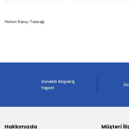
Hortum Kamçı Tutacağı
Bu ürünün fiyat bilgisi, resim, ürün açıklamalarında ve diğer konula
Görüş ve önerileriniz için teşekkür ederiz.
Ürün resmi kalitesiz, bozuk veya görüntülenemiyor.
Ürün açıklamasında eksik bilgiler bulunuyor.
Güvenli Alışveriş
Ürün bilgilerinde hatalar bulunuyor.
Üc
Yapın!
Ürün fiyatı diğer sitelerden daha pahalı.
Bu ürüne benzer farklı alternatifler olmalı.
Hakkımızda
Müşteri İli