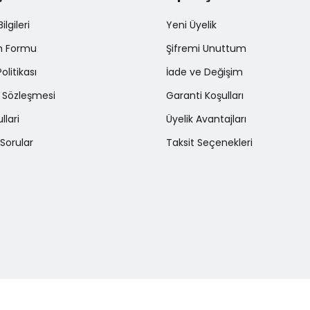
Gönder
lgileri
Yeni Üyelik
im Formu
Şifremi Unuttum
Politikası
İade ve Değişim
ş Sözleşmesi
Garanti Koşulları
llari
Üyelik Avantajları
Sorular
Taksit Seçenekleri