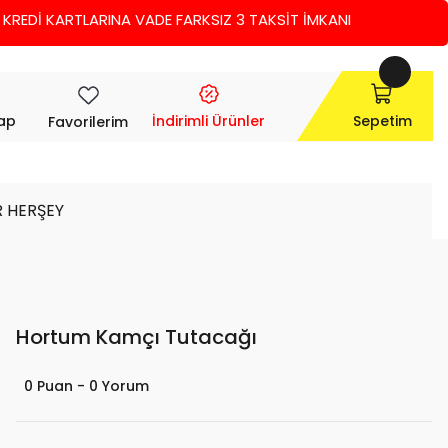
Dİ KARTLARINA VADE FARKSIZ 3 TAKSİT İMKANI
Yap
İndirimli Ürünler
Sepetim
Favorilerim
R HERŞEY
Hortum Kamçı Tutacağı
0 Puan - 0 Yorum