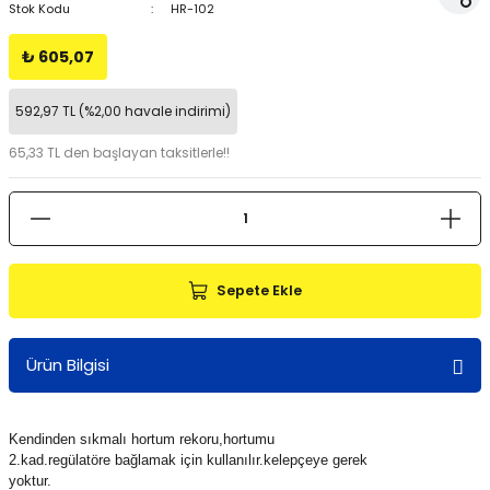
Stok Kodu
HR-102
₺ 605,07
592,97 TL (%2,00 havale indirimi)
65,33 TL den başlayan taksitlerle!!
Sepete Ekle
Ürün Bilgisi
Kendinden sıkmalı hortum rekoru,hortumu
2.kad.regülatöre bağlamak için kullanılır.kelepçeye gerek
yoktur.