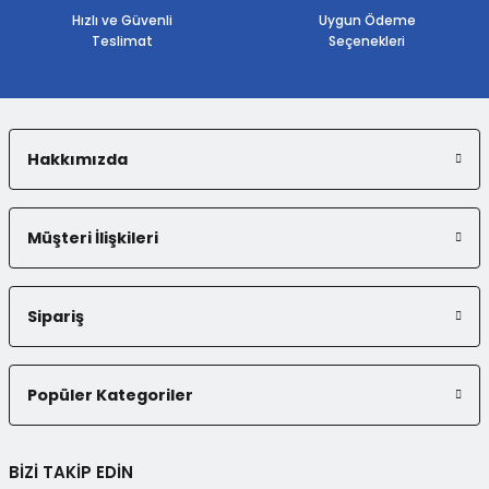
Bu ürüne benzer farklı alternatifler olmalı.
Hızlı ve Güvenli
Uygun Ödeme
Teslimat
Seçenekleri
Hakkımızda
Gönder
Müşteri İlişkileri
Sipariş
Popüler Kategoriler
BİZİ TAKİP EDİN