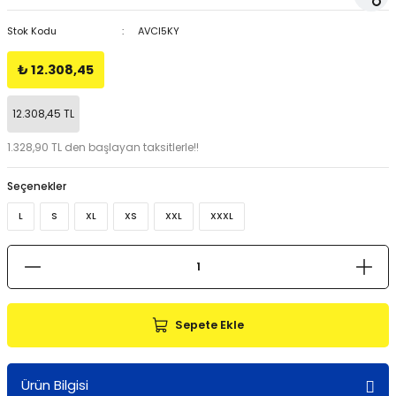
Stok Kodu
AVCI5KY
₺ 12.308,45
12.308,45 TL
1.328,90 TL den başlayan taksitlerle!!
Seçenekler
L
S
XL
XS
XXL
XXXL
Sepete Ekle
Ürün Bilgisi