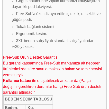
Göğüs bölümünde zıpkın kurmanızı kolaylaştıran
dayanıklı ped takviyesi.
Free-Sub'a özel dizayn edilmiş dizlik, dirseklik ve
göğüs pedi.
Tokalı bağlantı sistemi
Ergonomik kesim.
3
XL beden satış fiyatı standart satış fiyatından
%20 yüksektir.
Free-Sub Ürün Destek Garantisi:
Bu garanti kapsamında Free-Sub markamıza ait neopren
ürünlerimizde süre sınırı olmaksızın bakım ve tamir servisi
vermekteyiz.
K
ullanıcı hatası
ile oluşabilecek arızalar da (Parça
değişimi gerektiren durumlar hariç) Free-Sub ürün destek
garantisi altındadır.
BEDEN SEÇİM TABLOSU
Beden:
Kg: