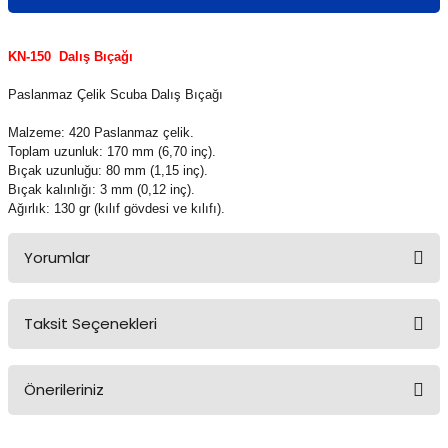
KN-150 Dalış Bıçağı
Paslanmaz Çelik
Scuba
Dalış Bıçağı
Malzeme: 420 Paslanmaz çelik.
Toplam uzunluk: 170 mm (6,70 inç).
Bıçak uzunluğu: 80 mm (1,15 inç).
Bıçak kalınlığı: 3 mm (0,12 inç).
Ağırlık: 130 gr (kılıf gövdesi ve kılıfı).
Yorumlar
Taksit Seçenekleri
Bu ürüne ilk yorumu siz yapın!
Önerileriniz
Yorum Yaz
Bu ürünün fiyat bilgisi, resim, ürün açıklamalarında ve diğer