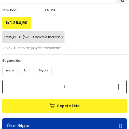
Stok Kodu
KN-150
₺ 1.264,90
1.239,60 TL (%2,00 havale indirimi)
136,57 TL den başlayan taksitlerle!!
Seçenekler
mavi
Sarı
Siyah
Sepete Ekle
Ürün Bilgisi