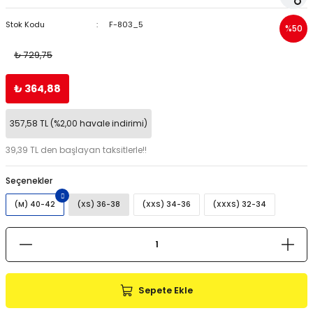
Stok Kodu
F-803_5
%50
₺ 729,75
₺ 364,88
357,58 TL (%2,00 havale indirimi)
39,39 TL den başlayan taksitlerle!!
Seçenekler
(M) 40-42
(XS) 36-38
(XXS) 34-36
(XXXS) 32-34
Sepete Ekle