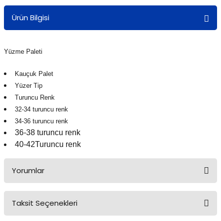
Ürün Bilgisi
Yüzme Paleti
Kauçuk Palet
Yüzer Tip
Turuncu Renk
32-34 turuncu renk
34-36 turuncu renk
36-38 turuncu renk
40-42Turuncu renk
Yorumlar
Taksit Seçenekleri
Bu ürüne ilk yorumu siz yapın!