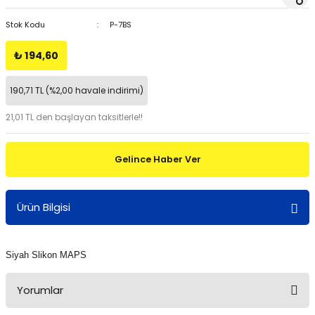
Stok Kodu
P-7BS
₺ 194,60
190,71 TL (%2,00 havale indirimi)
21,01 TL den başlayan taksitlerle!!
Gelince Haber Ver
Ürün Bilgisi
Siyah Slikon MAPS
Yorumlar