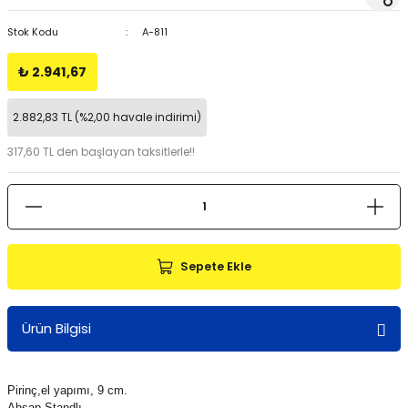
Stok Kodu
A-811
₺ 2.941,67
2.882,83 TL (%2,00 havale indirimi)
317,60 TL den başlayan taksitlerle!!
Sepete Ekle
Ürün Bilgisi
Pirinç,el yapımı, 9 cm.
Ahşap Standlı