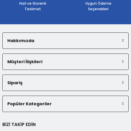
Bu ürüne benzer farklı alternatifler olmalı.
Hızlı ve Güvenli
Uygun Ödeme
Teslimat
Seçenekleri
Hakkımızda
Gönder
Müşteri İlişkileri
Sipariş
Popüler Kategoriler
BİZİ TAKİP EDİN