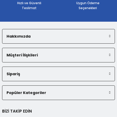
Bu ürüne benzer farklı alternatifler olmalı.
Hızlı ve Güvenli
Uygun Ödeme
Teslimat
Seçenekleri
Hakkımızda
Gönder
Müşteri İlişkileri
Sipariş
Popüler Kategoriler
BİZİ TAKİP EDİN