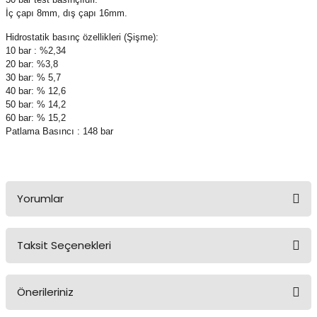
İç çapı 8mm, dış çapı 16mm.
Hidrostatik basınç özellikleri (Şişme):
10 bar : %2,34
20 bar: %3,8
30 bar: % 5,7
40 bar: % 12,6
50 bar: % 14,2
60 bar: % 15,2
Patlama Basıncı : 148 bar
Yorumlar
Taksit Seçenekleri
Bu ürüne ilk yorumu siz yapın!
Önerileriniz
Yorum Yaz