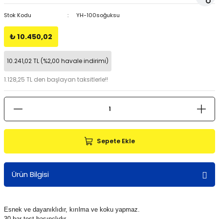
Stok Kodu
YH-100soğuksu
₺ 10.450,02
10.241,02 TL (%2,00 havale indirimi)
1.128,25 TL den başlayan taksitlerle!!
Sepete Ekle
Ürün Bilgisi
Esnek ve dayanıklıdır, kırılma ve koku yapmaz.
30 bar test basınçlıdır.