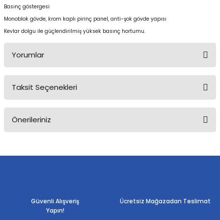
Basınç göstergesi
Monoblok gövde, krom kaplı pirinç panel, anti-şok gövde yapısı
Kevlar dolgu ile güçlendirilmiş yüksek basınç hortumu.
Yorumlar
Taksit Seçenekleri
Bu ürüne ilk yorumu siz yapın!
Önerileriniz
Yorum Yaz
Bu ürünün fiyat bilgisi, resim, ürün açıklamalarında ve diğer
konularda yetersiz gördüğünüz noktaları öneri formunu kullanarak
tarafımıza iletebilirsiniz.
Görüş ve önerileriniz için teşekkür ederiz.
Ürün resmi kalitesiz, bozuk veya görüntülenemiyor.
Güvenli Alışveriş
Ücretsiz Mağazadan Teslimat
Yapın!
Ürün açıklamasında eksik bilgiler bulunuyor.