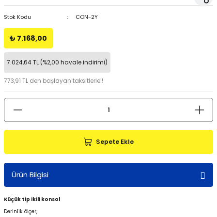
Stok Kodu
CON-2Y
₺ 7.168,00
7.024,64 TL (%2,00 havale indirimi)
773,91 TL den başlayan taksitlerle!!
Sepete Ekle
Ürün Bilgisi
Küçük tip ikili konsol
Derinlik ölçer,