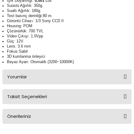
Işık Duyarlılığı:
0,001
Lux
Suüstü Ağırlık: 350g.
Sualtı Ağırlık: 180g.
Test basınç derinliği:80 m.
Görüntü Cihazı: 1/3 Sony CCD II
Housing: POM
Çözünürlük: 700 TVL
Video Çıkışı: 1.0Vpp
Güç: 12V.
Lens: 3.6 mm
Fokus:Sabit
3D kumlanma önleyici
Beyaz Ayarı: Otomatik (3200~10000K)
Yorumlar
Taksit Seçenekleri
Bu ürüne ilk yorumu siz yapın!
Önerileriniz
Yorum Yaz
Bu ürünün fiyat bilgisi, resim, ürün açıklamalarında ve diğer