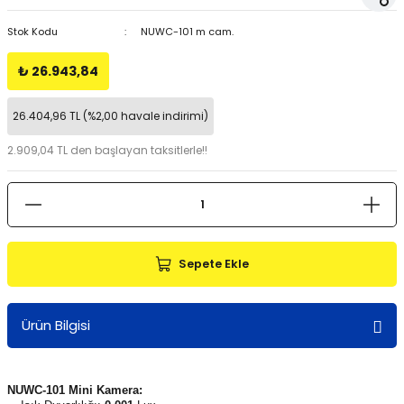
Stok Kodu
NUWC-101 m cam.
₺ 26.943,84
26.404,96 TL (%2,00 havale indirimi)
2.909,04 TL den başlayan taksitlerle!!
Sepete Ekle
Ürün Bilgisi
NUWC-101 Mini Kamera: