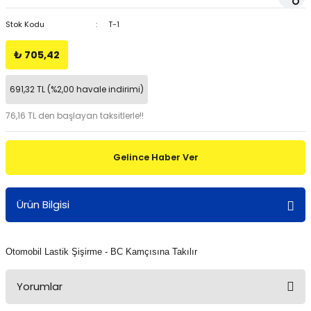
Stok Kodu
T-1
₺ 705,42
691,32 TL (%2,00 havale indirimi)
76,16 TL den başlayan taksitlerle!!
Gelince Haber Ver
Ürün Bilgisi
Otomobil Lastik Şişirme - BC Kamçısına Takılır
Yorumlar