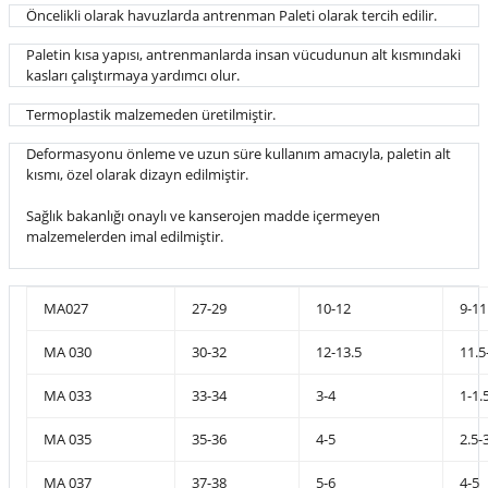
Öncelikli olarak havuzlarda antrenman Paleti olarak tercih edilir.
Paletin kısa yapısı, antrenmanlarda insan vücudunun alt kısmındaki
kasları çalıştırmaya yardımcı olur.
Termoplastik malzemeden üretilmiştir.
Deformasyonu önleme ve uzun süre kullanım amacıyla, paletin alt
kısmı, özel olarak dizayn edilmiştir.
Sağlık bakanlığı onaylı ve kanserojen madde içermeyen
malzemelerden imal edilmiştir.
MA027
27-29
10-12
9-11
MA 030
30-32
12-13.5
11.5
MA 033
33-34
3-4
1-1.
MA 035
35-36
4-5
2.5-
MA 037
37-38
5-6
4-5