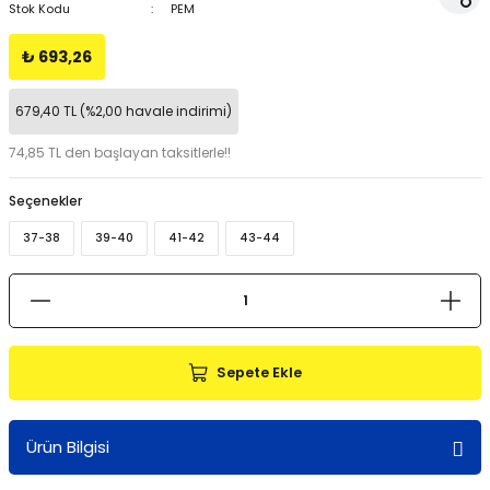
Stok Kodu
PEM
₺ 693,26
679,40 TL (%2,00 havale indirimi)
74,85 TL den başlayan taksitlerle!!
Seçenekler
37-38
39-40
41-42
43-44
Sepete Ekle
Ürün Bilgisi