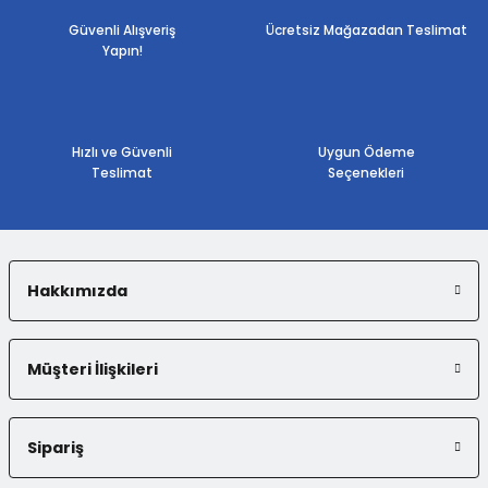
Ürün resmi kalitesiz, bozuk veya görüntülenemiyor.
Güvenli Alışveriş
Ücretsiz Mağazadan Teslimat
Yapın!
Ürün açıklamasında eksik bilgiler bulunuyor.
Ürün bilgilerinde hatalar bulunuyor.
Ürün fiyatı diğer sitelerden daha pahalı.
Bu ürüne benzer farklı alternatifler olmalı.
Hızlı ve Güvenli
Uygun Ödeme
Teslimat
Seçenekleri
Hakkımızda
Gönder
Müşteri İlişkileri
Sipariş