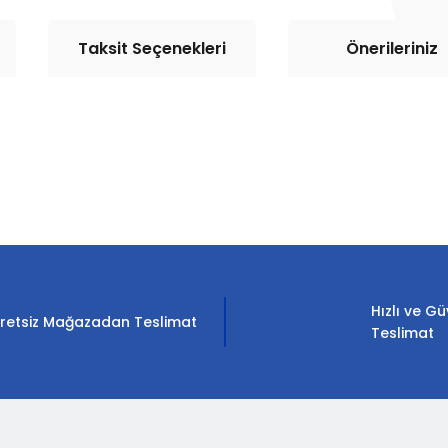
Taksit Seçenekleri
Önerileriniz
rda yetersiz gördüğünüz noktaları öneri formunu kullanarak tarafımıza il
Bu ürüne ilk yorumu siz yapın!
Yorum Yaz
Hızlı ve Gü
retsiz Mağazadan Teslimat
Teslimat