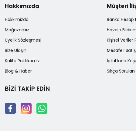
Hakkımızda
Müşteri İli
Hakkımızda
Banka Hesap Bi
Mağazamız
Havale Bildir
Üyelik Sözleşmesi
Kişisel Veriler 
Bize Ulaşın
Mesafeli Satı
Kalite Politikamız
İptal İade Koşu
Blog & Haber
Sıkça Sorulan 
BİZİ TAKİP EDİN