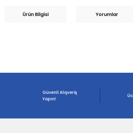
Ürün Bilgisi
Yorumlar
Bu ürünün fiyat bilgisi, resim, ürün açıklamalarında ve diğer konula
Görüş ve önerileriniz için teşekkür ederiz.
Ürün resmi kalitesiz, bozuk veya görüntülenemiyor.
Ürün açıklamasında eksik bilgiler bulunuyor.
Güvenli Alışveriş
Ürün bilgilerinde hatalar bulunuyor.
Üc
Yapın!
Ürün fiyatı diğer sitelerden daha pahalı.
Bu ürüne benzer farklı alternatifler olmalı.