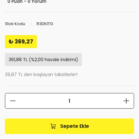
0 Puan - 0 Yorum
Stok Kodu
R3DKITG
₺ 369,27
361,88 TL (%2,00 havale indirimi)
39,87 TL den başlayan taksitlerle!!
Sepete Ekle