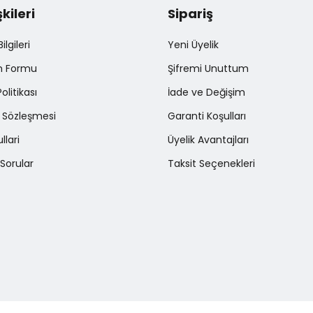
şkileri
Sipariş
Gönder
lgileri
Yeni Üyelik
im Formu
Şifremi Unuttum
Politikası
İade ve Değişim
ş Sözleşmesi
Garanti Koşulları
llari
Üyelik Avantajları
Sorular
Taksit Seçenekleri