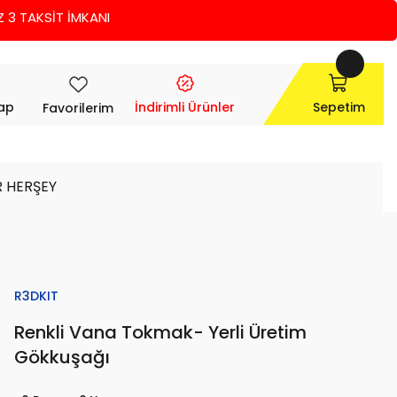
 TAKSİT İMKANI
Yap
İndirimli Ürünler
Sepetim
Favorilerim
R HERŞEY
R3DKIT
Renkli Vana Tokmak- Yerli Üretim
Gökkuşağı