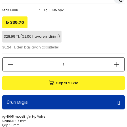
Stok Kodu
rg-1005 hpv
₺ 335,70
328,99 TL (%2,00 havale indirimi)
36,24 TL den başlayan taksitlerle!!
Sepete Ekle
Ürün Bilgisi
rg-1005 modeli için Hp Valve
Uzunluk : 17 mm
Çap : 9 mm