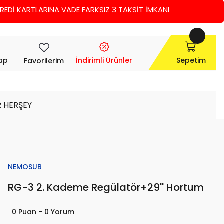
İ KARTLARINA VADE FARKSIZ 3 TAKSİT İMKANI
Yap
İndirimli Ürünler
Sepetim
Favorilerim
R HERŞEY
NEMOSUB
RG-3 2. Kademe Regülatör+29'' Hortum
0 Puan - 0 Yorum