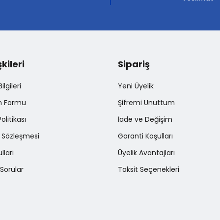
şkileri
Sipariş
Gönder
lgileri
Yeni Üyelik
im Formu
Şifremi Unuttum
Politikası
İade ve Değişim
ş Sözleşmesi
Garanti Koşulları
llari
Üyelik Avantajları
Sorular
Taksit Seçenekleri