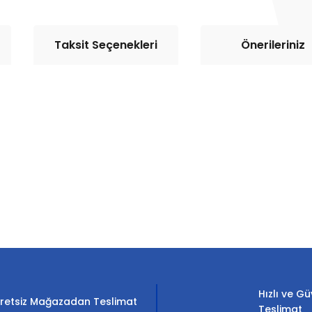
Taksit Seçenekleri
Önerileriniz
rda yetersiz gördüğünüz noktaları öneri formunu kullanarak tarafımıza il
Bu ürüne ilk yorumu siz yapın!
Yorum Yaz
Hızlı ve Gü
retsiz Mağazadan Teslimat
Teslimat