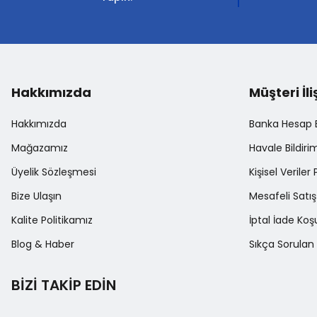
Ürün fiyatı diğer sitelerden daha pahalı.
Bu ürüne benzer farklı alternatifler olmalı.
Hakkımızda
Müşteri İli
Hakkımızda
Banka Hesap Bi
Mağazamız
Havale Bildir
Üyelik Sözleşmesi
Kişisel Veriler 
Bize Ulaşın
Mesafeli Satı
Kalite Politikamız
İptal İade Koşu
Blog & Haber
Sıkça Sorulan 
BİZİ TAKİP EDİN