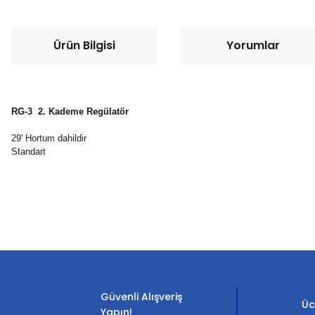
Ürün Bilgisi
Yorumlar
RG-3 2. Kademe Regülatör
29' Hortum dahildir
Standart
Bu ürünün fiyat bilgisi, resim, ürün açıklamalarında ve diğer konula
Görüş ve önerileriniz için teşekkür ederiz.
Ürün resmi kalitesiz, bozuk veya görüntülenemiyor.
Ürün açıklamasında eksik bilgiler bulunuyor.
Güvenli Alışveriş
Ürün bilgilerinde hatalar bulunuyor.
Üc
Yapın!