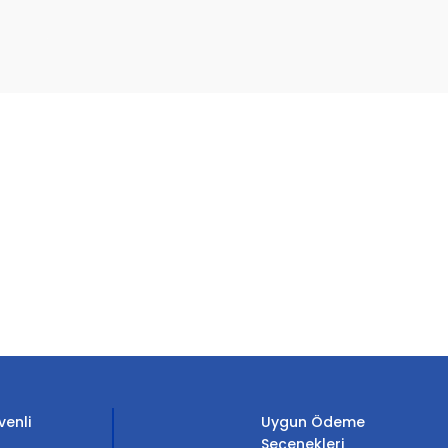
etebilirsiniz.
venli
Uygun Ödeme
Seçenekleri