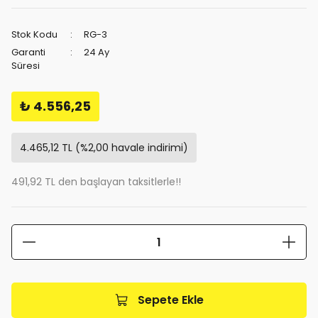
Stok Kodu
RG-3
Garanti
24 Ay
Süresi
₺ 4.556,25
4.465,12 TL (%2,00 havale indirimi)
491,92 TL den başlayan taksitlerle!!
Sepete Ekle