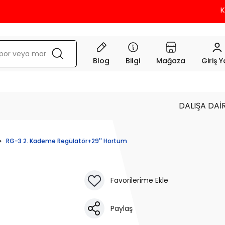
KRED
Blog
Bilgi
Mağaza
Giriş 
DALIŞA DAİ
RG-3 2. Kademe Regülatör+29'' Hortum
Paylaş