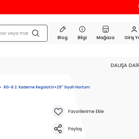
KRED
Blog
Bilgi
Mağaza
Giriş 
DALIŞA DAİ
RG-6 2. Kademe Regülatör+29'' Siyah Hortum
Paylaş