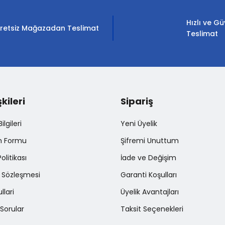
Yorum Yaz
Hızlı ve Gü
retsiz Mağazadan Teslimat
Teslimat
şkileri
Sipariş
Gönder
lgileri
Yeni Üyelik
im Formu
Şifremi Unuttum
Politikası
İade ve Değişim
ş Sözleşmesi
Garanti Koşulları
llari
Üyelik Avantajları
Sorular
Taksit Seçenekleri