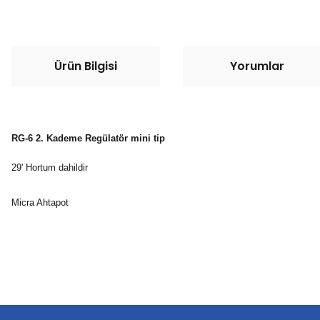
Ürün Bilgisi
Yorumlar
RG-6 2. Kademe Regülatör mini tip
29' Hortum dahildir
Micra Ahtapot
Bu ürünün fiyat bilgisi, resim, ürün açıklamalarında ve diğer konula
Görüş ve önerileriniz için teşekkür ederiz.
Ürün resmi kalitesiz, bozuk veya görüntülenemiyor.