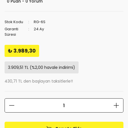
0 Puan - 0 Yorum
Stok Kodu
RG-6S
Garanti
24 Ay
Süresi
₺ 3.989,30
3.909,51 TL (%2,00 havale indirimi)
430,71 TL den başlayan taksitlerle!!