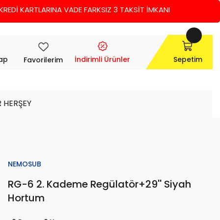
İ KARTLARINA VADE FARKSIZ 3 TAKSİT İMKANI
Yap
İndirimli Ürünler
Sepetim
Favorilerim
R HERŞEY
NEMOSUB
RG-6 2. Kademe Regülatör+29'' Siyah
Hortum