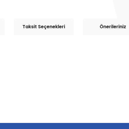
Taksit Seçenekleri
Önerileriniz
rda yetersiz gördüğünüz noktaları öneri formunu kullanarak tarafımıza il
Bu ürüne ilk yorumu siz yapın!