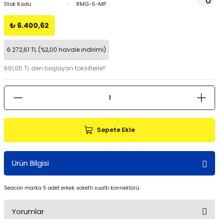
Stok Kodu
RMG-5-MP
₺ 6.400,62
6.272,61 TL (%2,00 havale indirimi)
691,05 TL den başlayan taksitlerle!!
Sepete Ekle
Ürün Bilgisi
Seacon marka 5 adet erkek soketli sualtı konnektörü.
Yorumlar