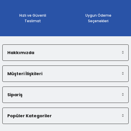
Ürün fiyatı diğer sitelerden daha pahalı.
Bu ürüne benzer farklı alternatifler olmalı.
Hızlı ve Güvenli
Uygun Ödeme
Teslimat
Seçenekleri
Hakkımızda
Gönder
Müşteri İlişkileri
Sipariş
Popüler Kategoriler