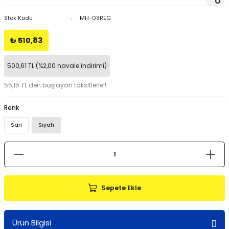
Stok Kodu
MH-03REG
₺ 510,83
500,61 TL (%2,00 havale indirimi)
55,15 TL den başlayan taksitlerle!!
Renk
Sarı
Siyah
Sepete Ekle
Ürün Bilgisi