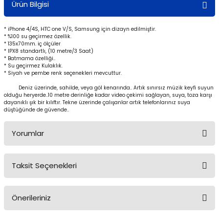
Ürün Bilgisi
* iPhone 4/4S, HTC one V/S, Samsung için dizayn edilmiştir.
* %100 su geçirmez özellik.
* 135x70mm. iç ölçüler
* IPX8 standartlı, (10 metre/3 Saat)
* Batmama özelliği..
* Su geçirmez Kulaklık.
* Siyah ve pembe renk seçenekleri mevcuttur.
Deniz üzerinde, sahilde, veya göl kenarında.. Artık sınırsız müzik keyfi suyun
olduğu heryerde..10 metre derinliğe kadar video çekimi sağlayan, suya, toza karşı
dayanıklı şık bir kılıftır. Tekne üzerinde çalışanlar artık telefonlarınız suya
düştüğünde de güvende..
Yorumlar
Taksit Seçenekleri
Bu ürüne ilk yorumu siz yapın!
Önerileriniz
Yorum Yaz