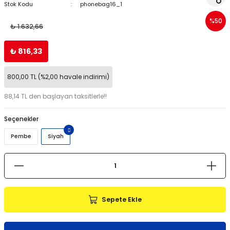
Stok Kodu
phonebag16_1
%50
₺ 1.632,66
₺ 816,33
800,00 TL (%2,00 havale indirimi)
88,14 TL den başlayan taksitlerle!!
Seçenekler
Pembe
Siyah
Sepete Ekle