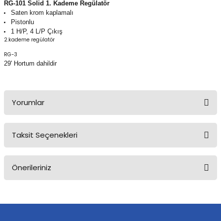
RG-101 Solid 1. Kademe Regülatör
Saten krom kaplamalı
Pistonlu
1 H/P, 4 L/P Çıkış
2.kademe regülatör
RG-3
29' Hortum dahildir
Yorumlar
Taksit Seçenekleri
Bu ürüne ilk yorumu siz yapın!
Önerileriniz
Yorum Yaz
Bu ürünün fiyat bilgisi, resim, ürün açıklamalarında ve diğer
konularda yetersiz gördüğünüz noktaları öneri formunu kullanarak
tarafımıza iletebilirsiniz.