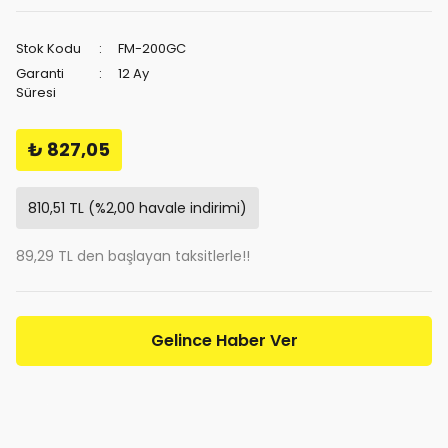
Stok Kodu
FM-200GC
Garanti
12 Ay
Süresi
₺ 827,05
810,51 TL (%2,00 havale indirimi)
89,29 TL den başlayan taksitlerle!!
Gelince Haber Ver