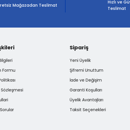
Hızlı ve Gü
retsiz Mağazadan Teslimat
Teslimat
şkileri
Sipariş
Gönder
lgileri
Yeni Üyelik
im Formu
Şifremi Unuttum
Politikası
İade ve Değişim
ş Sözleşmesi
Garanti Koşulları
llari
Üyelik Avantajları
Sorular
Taksit Seçenekleri