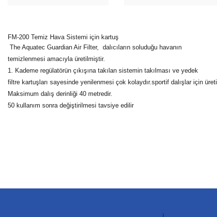
FM-200 Temiz Hava Sistemi için kartuş
The Aquatec Guardian Air Filter, dalıcıların soluduğu havanın
temizlenmesi amacıyla üretilmiştir.
1. Kademe regülatörün çıkışına takılan sistemin takılması ve yedek
filtre kartuşları sayesinde yenilenmesi çok kolaydır.sportif dalışlar için üreti
Maksimum dalış derinliği 40 metredir.
50 kullanım sonra değiştirilmesi tavsiye edilir
Bu ürünün fiyat bilgisi, resim, ürün açıklamalarında ve diğer konula
Görüş ve önerileriniz için teşekkür ederiz.
Ürün resmi kalitesiz, bozuk veya görüntülenemiyor.
Ürün açıklamasında eksik bilgiler bulunuyor.