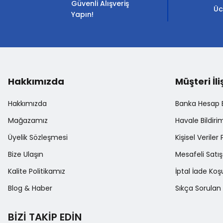
Güvenli Alışveriş
Ürün bilgilerinde hatalar bulunuyor.
Üc
Yapın!
Ürün fiyatı diğer sitelerden daha pahalı.
Bu ürüne benzer farklı alternatifler olmalı.
Hakkımızda
Müşteri İli
Hakkımızda
Banka Hesap Bi
Mağazamız
Havale Bildir
Üyelik Sözleşmesi
Kişisel Veriler 
Bize Ulaşın
Mesafeli Satı
Kalite Politikamız
İptal İade Koşu
Blog & Haber
Sıkça Sorulan 
BİZİ TAKİP EDİN