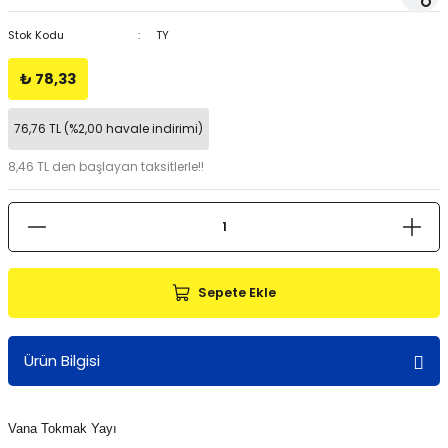
Stok Kodu
TY
₺ 78,33
76,76 TL (%2,00 havale indirimi)
8,46 TL den başlayan taksitlerle!!
Sepete Ekle
Ürün Bilgisi
Vana Tokmak Yayı