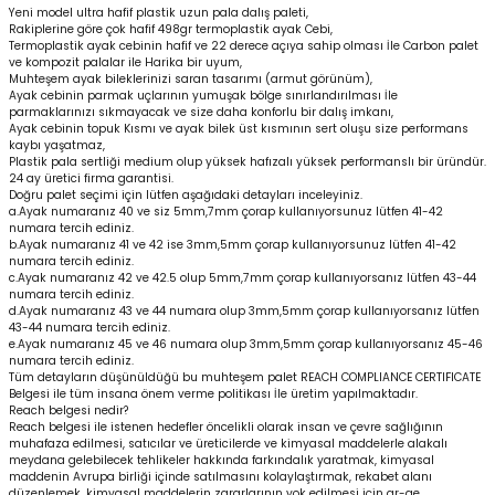
Yeni model ultra hafif plastik uzun pala dalış paleti,
Rakiplerine göre çok hafif 498gr termoplastik ayak Cebi,
Termoplastik ayak cebinin hafif ve 22 derece açıya sahip olması İle Carbon palet
ve kompozit palalar ile Harika bir uyum,
Muhteşem ayak bileklerinizi saran tasarımı (armut görünüm),
Ayak cebinin parmak uçlarının yumuşak bölge sınırlandırılması İle
parmaklarınızı sıkmayacak ve size daha konforlu bir dalış imkanı,
Ayak cebinin topuk Kısmı ve ayak bilek üst kısmının sert oluşu size performans
kaybı yaşatmaz,
Plastik pala sertliği medium olup yüksek hafızalı yüksek performanslı bir üründür.
24 ay üretici firma garantisi.
Doğru palet seçimi için lütfen aşağıdaki detayları inceleyiniz.
a.Ayak numaranız 40 ve siz 5mm,7mm çorap kullanıyorsunuz lütfen 41-42
numara tercih ediniz.
b.Ayak numaranız 41 ve 42 ise 3mm,5mm çorap kullanıyorsunuz lütfen 41-42
numara tercih ediniz.
c.Ayak numaranız 42 ve 42.5 olup 5mm,7mm çorap kullanıyorsanız lütfen 43-44
numara tercih ediniz.
d.Ayak numaranız 43 ve 44 numara olup 3mm,5mm çorap kullanıyorsanız lütfen
43-44 numara tercih ediniz.
e.Ayak numaranız 45 ve 46 numara olup 3mm,5mm çorap kullanıyorsanız 45-46
numara tercih ediniz.
Tüm detayların düşünüldüğü bu muhteşem palet REACH COMPLIANCE CERTIFICATE
Belgesi ile tüm insana önem verme politikası İle üretim yapılmaktadır.
Reach belgesi nedir?
Reach belgesi ile istenen hedefler öncelikli olarak insan ve çevre sağlığının
muhafaza edilmesi, satıcılar ve üreticilerde ve kimyasal maddelerle alakalı
meydana gelebilecek tehlikeler hakkında farkındalık yaratmak, kimyasal
maddenin Avrupa birliği içinde satılmasını kolaylaştırmak, rekabet alanı
düzenlemek, kimyasal maddelerin zararlarının yok edilmesi için ar-ge