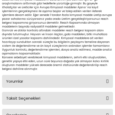
araştırmalarını arttırmak gibi hedeflerle yürürlüğe girmiştir. Bu gayeyle
ithalatçılar ve üreticiler için Avrupa Kimyasal maddeler Ajansı’ na kayıt
işlemlerinin gerçekleşmesi ile aşama başlar ve talep edilen verileri ileterek
işlemlere devam edilir. Eğer senede 1 tondan fazla kimyasal madde üretip avrupa
pazar sahalarına sürüyorsanız yada orada üretim gerçekleştiriyorsunuz reach
belgesi kapsamına giriyorsunuz demektir. Reach Kapsamında olmayan
maddelerin başında radyoaktif maddeler gelmektedir.
Gümrük ve atıklar kontrolü altındaki maddeler reach belgesi kapsam alanı
dışında tutulmuştur. Hayvan ve İnsan ilaçları, gıda maddeleri, bitki muhafaza
ürünleri özel yasalar kapsamı dahilindedir. Kimyasal maddelere ait verileri
hazırlayıp sunduktan sonraki süreçte bu bilgilerin paylaşımı temeline dayanan
sistem ile değerlendirme ve ön kayıt süreçlerinin ardından işlemler tamamlanır.
Uygunluk kontrolü, değerlendirme işlemleri, dosya analiz edilmesi, madde analizi
aşamalarını kapsamaktadır.
Kansere sebebiyet verebilecek kimyasal maddelerin, zehirli etki oluşturabilen,
genetik yapıya etki eden, uzun süre boyunca doğada yok olmayan kalıcı kirlilik
oluşturan maddeler yüksek derecede önemli statüsünde değerlendirilip reach
belgesi dahiline alınmıştır.
Yorumlar
Taksit Seçenekleri
Bu ürüne ilk yorumu siz yapın!