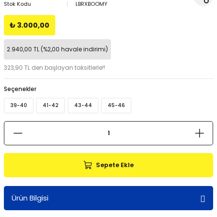
Stok Kodu
LBRXBOOMY
₺ 3.000,00
2.940,00 TL (%2,00 havale indirimi)
323,90 TL den başlayan taksitlerle!!
Seçenekler
39-40
41-42
43-44
45-46
Sepete Ekle
Ürün Bilgisi